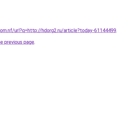
om.nf/url?q=http://hdorg2.ru/article?today-61144499
.
he previous page
.