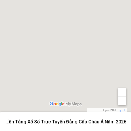
البنود
200 قدم
Xoso66 – Nền Tảng Xổ Số Trực Tuyến Đẳng Cấp Châu Á Năm 2026